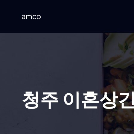
콘
텐
amco
츠
로
건
너
뛰
기
청주 이혼상간