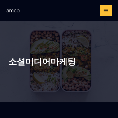
콘
amco
텐
츠
로
건
너
뛰
기
소셜미디어마케팅