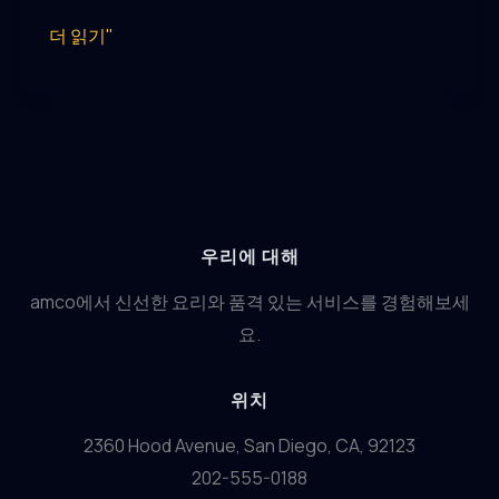
략
유
더 읽기"
튜
브
외
부
트
래
우리에 대해
픽
의
amco에서 신선한 요리와 품격 있는 서비스를 경험해보세
영
요.
향
위치
2360 Hood Avenue, San Diego, CA, 92123
202-555-0188